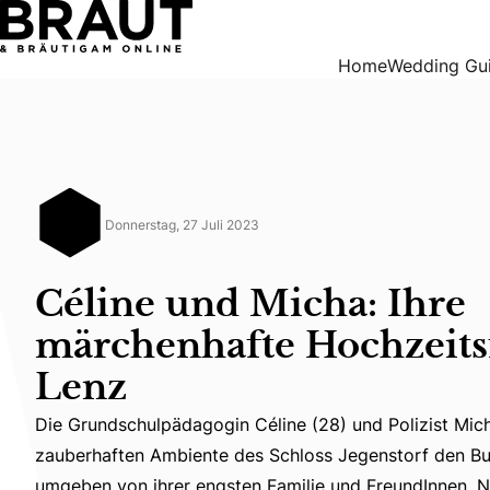
Céline und Micha: Ihre märchenhafte Hochzeitsfeier in Len
Home
Wedding Gu
Donnerstag, 27 Juli 2023
Céline und Micha: Ihre
märchenhafte Hochzeitsf
Lenz
Die Grundschulpädagogin Céline (28) und Polizist Mic
Die Grundschulpädagogin Céline (28) und Polizist Mich
zauberhaften Ambiente des Schloss Jegenstorf den Bu
umgeben von ihrer engsten Familie und FreundInnen. N