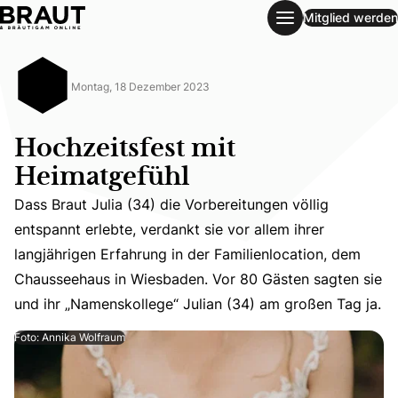
Mitglied werden
Hochzeitsfest mit Heimatgefühl
Montag, 18 Dezember 2023
Hochzeitsfest mit
Heimatgefühl
Dass Braut Julia (34) die Vorbereitungen völlig
entspannt erlebte, verdankt sie vor allem ihrer
Dass Braut Julia (34) die Vorbereitungen völlig entspann
langjährigen Erfahrung in der Familienlocation, dem
Chausseehaus in Wiesbaden. Vor 80 Gästen sagten sie
und ihr „Namenskollege“ Julian (34) am großen Tag ja.
Foto: Annika Wolfraum