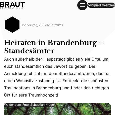
Mitglied werden
Heiraten in Brandenburg – Standesämter
Donnerstag, 23 Februar 2023
Heiraten in Brandenburg –
Standesämter
Auch außerhalb der Hauptstadt gibt es viele Orte, um
euch standesamtlich das Jawort zu geben. Die
Auch außerhalb der Hauptstadt gibt es viele Orte, um eu
Anmeldung führt ihr in dem Standesamt durch, das für
euren Wohnsitz zuständig ist. Entdeckt die schönsten
Traulocations in Brandenburg und findet den richtigen
Ort für eure Traumhochzeit!
Weidendom, Foto: Sebastian Krüger