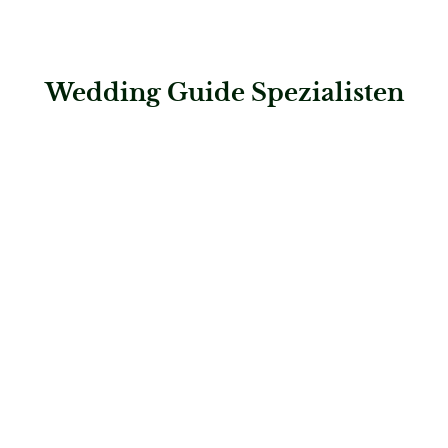
Wedding Guide Spezialisten
: Steigenberger Hotel Bad Neuenahr
Steigenberger Hotel Bad Neuenahr
Hochzeitslocations