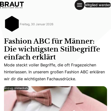
Mitglied werden
Fashion ABC für Männer: Die wichtigsten Stilbegriffe einfac
Freitag, 30 Januar 2026
Fashion ABC für Männer:
Die wichtigsten Stilbegriffe
einfach erklärt
Mode steckt voller Begriffe, die oft Fragezeichen hinter
Mode steckt voller Begriffe, die oft Fragezeichen
hinterlassen. In unserem großen Fashion ABC erklären
wir dir die wichtigsten Fachausdrücke.
Anzug: Immediate