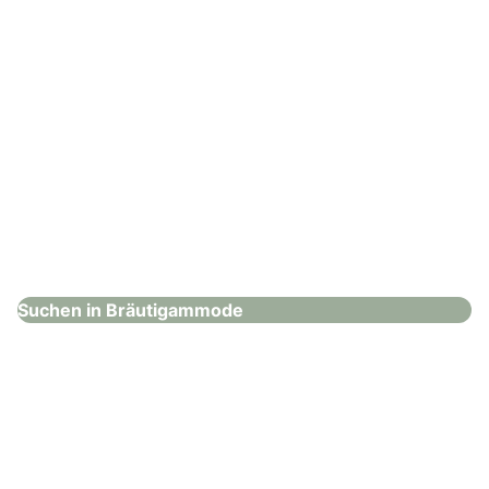
KUHN Maßkonfektion – Köln
Bräutigammode
Suchen in Bräutigammode