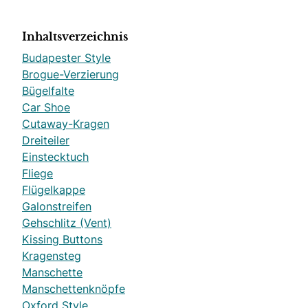
Inhaltsverzeichnis
Budapester Style
Brogue-Verzierung
Bügelfalte
Car Shoe
Cutaway-Kragen
Dreiteiler
Einstecktuch
Fliege
Flügelkappe
Galonstreifen
Gehschlitz (Vent)
Kissing Buttons
Kragensteg
Manschette
Manschettenknöpfe
Oxford Style