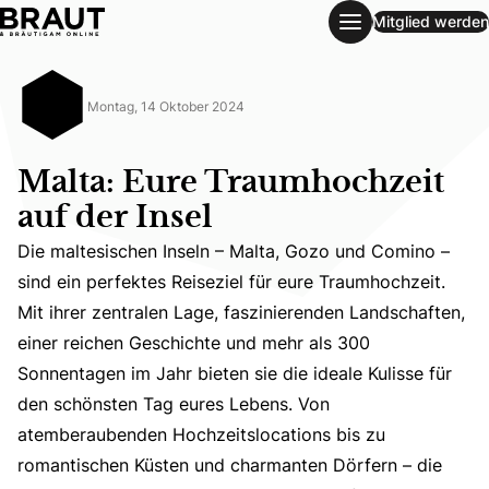
Mitglied werden
Malta: Eure Traumhochzeit auf der Insel
Montag, 14 Oktober 2024
Malta: Eure Traumhochzeit
auf der Insel
Die maltesischen Inseln – Malta, Gozo und Comino –
sind ein perfektes Reiseziel für eure Traumhochzeit.
Mit ihrer zentralen Lage, faszinierenden Landschaften,
einer reichen Geschichte und mehr als 300
Die maltesischen Inseln – Malta, Gozo und Comino – sind 
Sonnentagen im Jahr bieten sie die ideale Kulisse für
den schönsten Tag eures Lebens. Von
atemberaubenden Hochzeitslocations bis zu
romantischen Küsten und charmanten Dörfern – die