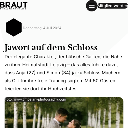
Mitglied werden
Jawort auf dem Schloss
Donnerstag, 4 Juli 2024
Jawort auf dem Schloss
Der elegante Charakter, der hübsche Garten, die Nähe
zu ihrer Heimatstadt Leipzig – das alles führte dazu,
Der elegante Charakter, der hübsche Garten, die Nähe zu i
dass Anja (27) und Simon (34) ja zu Schloss Machern
als Ort für ihre freie Trauung sagten. Mit 50 Gästen
feierten sie dort ihr Hochzeitsfest.
Foto: www.timpelan-photography.com