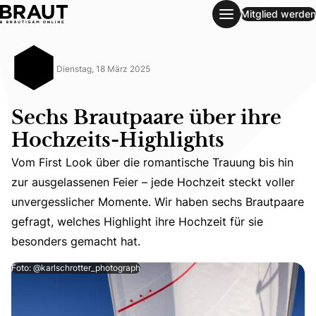
Mitglied werden
Sechs Brautpaare über ihre Hochzeits-Highlights
Dienstag, 18 März 2025
Sechs Brautpaare über ihre
Hochzeits-Highlights
Vom First Look über die romantische Trauung bis hin
zur ausgelassenen Feier – jede Hochzeit steckt voller
Vom First Look über die romantische Trauung bis hin zur
unvergesslicher Momente. Wir haben sechs Brautpaare
gefragt, welches Highlight ihre Hochzeit für sie
besonders gemacht hat.
Foto: @karlschrotter_photograph