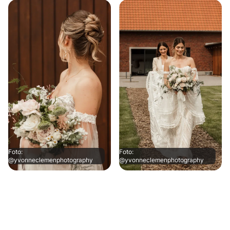
Foto:
Foto:
@yvonneclemenphotography
@yvonneclemenphotography