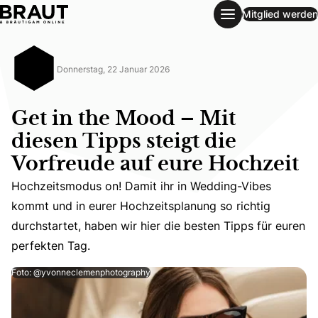
Mitglied werden
Get in the Mood – Mit diesen Tipps steigt die Vorfreude au
Donnerstag, 22 Januar 2026
Get in the Mood – Mit
diesen Tipps steigt die
Vorfreude auf eure Hochzeit
Hochzeitsmodus on! Damit ihr in Wedding-Vibes
Hochzeitsmodus on! Damit ihr in Wedding-Vibes kommt und
kommt und in eurer Hochzeitsplanung so richtig
durchstartet, haben wir hier die besten Tipps für euren
perfekten Tag.
Foto: @yvonneclemenphotography