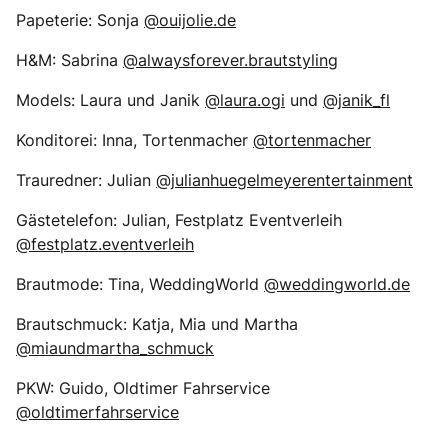
Papeterie: Sonja
@ouijolie.de
H&M: Sabrina
@alwaysforever.brautstyling
Models: Laura und Janik
@laura.ogi
und
@janik_fl
Konditorei: Inna, Tortenmacher
@tortenmacher
Trauredner: Julian
@julianhuegelmeyerentertainment
Gästetelefon: Julian, Festplatz Eventverleih
@festplatz.eventverleih
Brautmode: Tina, WeddingWorld
@weddingworld.de
Brautschmuck: Katja, Mia und Martha
@miaundmartha_schmuck
PKW: Guido, Oldtimer Fahrservice
@oldtimerfahrservice