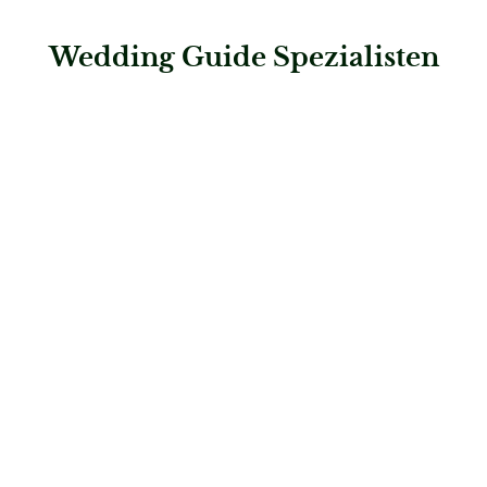
Wedding Guide Spezialisten
: Gazelle face&brows
Gazelle face&brows
Brautfrisuren & Beauty
: La Zeller Hair& Make Up Stylist