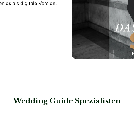
los als digitale Version!
igam Special
Wedding Guide Spezialisten
: Steigenberger Hotel Bad Neuenahr