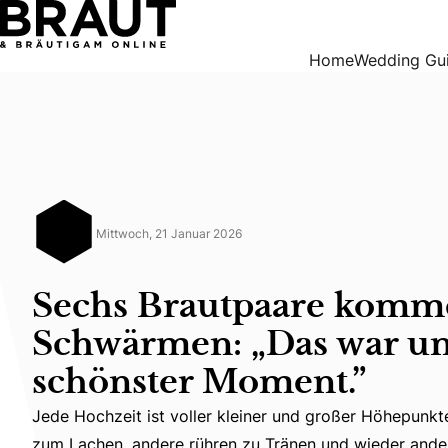
Sechs Brautpaare kommen ins Schwärmen: „Das war unser
Home
Wedding Gu
Mittwoch, 21 Januar 2026
Sechs Brautpaare komm
Schwärmen: „Das war un
schönster Moment.”
Jede Hochzeit ist voller kleiner und großer Höhepunk
Jede Hochzeit ist voller kleiner und großer Höhepunk
zum Lachen, andere rühren zu Tränen und wieder ander