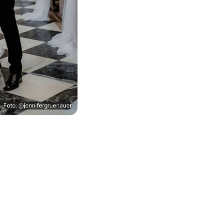
Foto: @jennifergruenauer