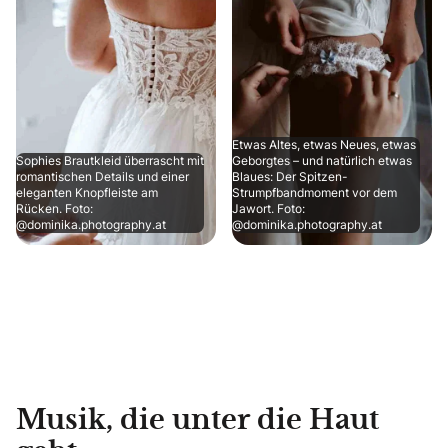
Etwas Altes, etwas Neues, etwas
Sophies Brautkleid überrascht mit
Geborgtes – und natürlich etwas
romantischen Details und einer
Blaues: Der Spitzen-
eleganten Knopfleiste am
Strumpfbandmoment vor dem
Rücken. Foto:
Jawort. Foto:
@dominika.photography.at
@dominika.photography.at
Musik, die unter die Haut