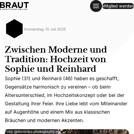
Mitglied werden
Zwischen Moderne und Tradition: Hochzeit von Sophie und
Donnerstag, 10 Juli 2025
Zwischen Moderne und
Tradition: Hochzeit von
Sophie und Reinhard
Sophie (31) und Reinhard (46) haben es geschafft,
Gegensätze harmonisch zu vereinen – ob beim
Sophie (31) und Reinhard (46) haben es geschafft, Gege
Altersunterschied, im Hochzeitskonzept oder bei der
Gestaltung ihrer Feier. Ihre Liebe lebt vom Miteinander
auf Augenhöhe und einem Mix aus klassischen
Bräuchen und modernen Akzenten.
Foto: @dominika.photography.at