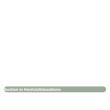
: Steigenberger Graf Zeppelin
Steigenberger Graf Zeppelin
Hochzeitslocations
Suchen in Hochzeitslocations