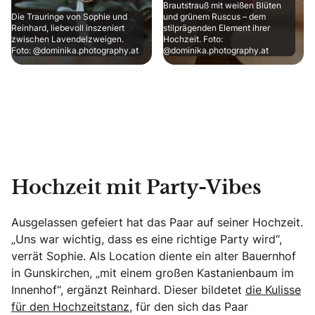
Brautstrauß mit weißen Blüten
Die Trauringe von Sophie und
und grünem Ruscus – dem
Reinhard, liebevoll inszeniert
stilprägenden Element ihrer
zwischen Lavendelzweigen.
Hochzeit. Foto:
Foto: @dominika.photography.at
@dominika.photography.at
Hochzeit mit Party-Vibes
Ausgelassen gefeiert hat das Paar auf seiner Hochzeit.
„Uns war wichtig, dass es eine richtige Party wird“,
verrät Sophie. Als Location diente ein alter Bauernhof
in Gunskirchen, „mit einem großen Kastanienbaum im
Innenhof“, ergänzt Reinhard. Dieser bildetet
die Kulisse
für den Hochzeitstanz
, für den sich das Paar