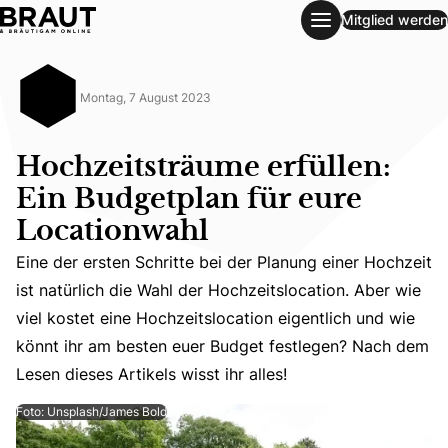
Mitglied werden
Hochzeitsträume erfüllen: Ein Budgetplan für eure Locatio
Montag, 7 August 2023
Hochzeitsträume erfüllen:
Ein Budgetplan für eure
Locationwahl
Eine der ersten Schritte bei der Planung einer Hochzeit
Eine der ersten Schritte bei der Planung einer Hochzeit i
ist natürlich die Wahl der Hochzeitslocation. Aber wie
viel kostet eine Hochzeitslocation eigentlich und wie
könnt ihr am besten euer Budget festlegen? Nach dem
Lesen dieses Artikels wisst ihr alles!
Foto: Unsplash/James Bold