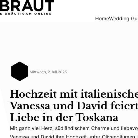
Hochzeit mit italienischem Flair: Vanessa und David feierte
Home
Wedding Gu
Mittwoch, 2 Juli 2025
Hochzeit mit italienisch
Vanessa und David feier
Liebe in der Toskana
Mit ganz viel Herz, südländischem Charme und liebevol
Mit ganz viel Herz, südländischem Charme und liebevol
Vanessa und David ihre Hochzeit unter Olivenbäumen 