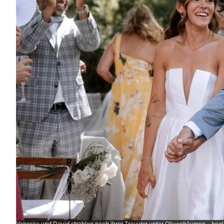
Vanessa und David strahlen nach ihrer Trauung unter Olivenbäumen – begle