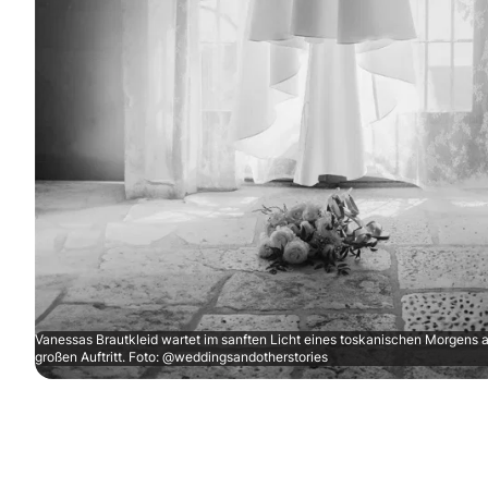
Vanessas Brautkleid wartet im sanften Licht eines toskanischen Morgens a
großen Auftritt. Foto: @weddingsandotherstories