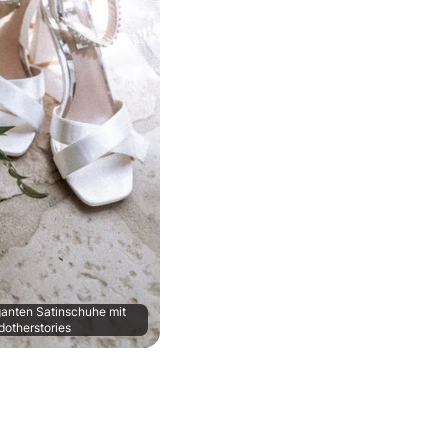
ganten Satinschuhe mit
dotherstories