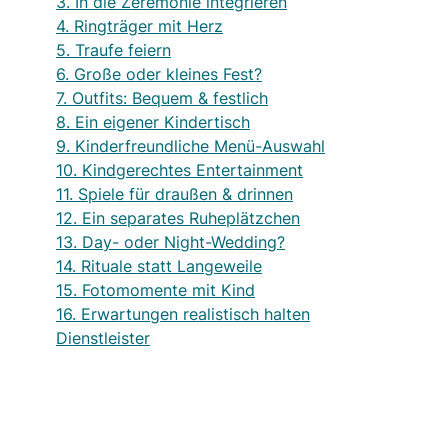
3. In die Zeremonie integrieren
4. Ringträger mit Herz
5. Traufe feiern
6. Große oder kleines Fest?
7. Outfits: Bequem & festlich
8. Ein eigener Kindertisch
9. Kinderfreundliche Menü-Auswahl
10. Kindgerechtes Entertainment
11. Spiele für draußen & drinnen
12. Ein separates Ruheplätzchen
13. Day- oder Night-Wedding?
14. Rituale statt Langeweile
15. Fotomomente mit Kind
16. Erwartungen realistisch halten
Dienstleister