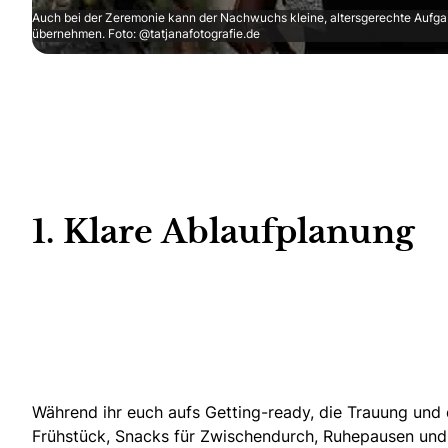
Auch bei der Zeremonie kann der Nachwuchs kleine, altersgerechte Aufg
übernehmen. Foto: @tatjanafotografie.de
1. Klare Ablaufplanung
Während ihr euch aufs Getting-ready
, die Trauung und
Frühstück
, Snacks für Zwischendurch, Ruhepausen und e