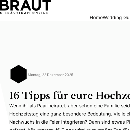
16 Tipps für eure Hochzeit mit Kind
Home
Wedding Gu
Montag, 22 Dezember 2025
16 Tipps für eure Hochz
Wenn ihr als Paar heiratet, aber schon eine Familie se
Hochzeitstag eine ganz besondere Bedeutung. Vielleic
Wenn ihr als Paar heiratet, aber schon eine Familie se
Nachwuchs in die Feier integrieren? Dann sind etwas P
gefragt. Mit unseren 16 Tipps wird euer großer Tag für