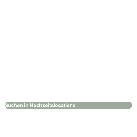
: Steigenberger Inselhotel
Steigenberger Inselhotel
Hochzeitslocations
Suchen in Hochzeitslocations