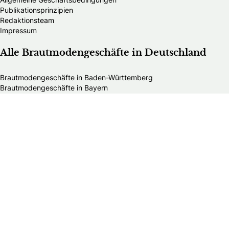
Publikationsprinzipien
Redaktionsteam
Impressum
Alle Brautmodengeschäfte in Deutschland
Brautmodengeschäfte in Baden-Württemberg
Brautmodengeschäfte in Bayern
Brautmodengeschäfte in Berlin
Brautmodengeschäfte in Brandenburg
Brautmodengeschäfte in Bremen
Brautmodengeschäfte in Hamburg
Brautmodengeschäfte in Hessen
Brautmodengeschäfte in Mecklenburg-Vorpommern
Brautmodengeschäfte in Niedersachsen
Brautmodengeschäfte in Nordrhein-Westfalen
Brautmodengeschäfte in Rheinland-Pfalz
Brautmodengeschäfte in Saarland
Brautmodengeschäfte in Sachsen
Brautmodengeschäfte in Sachsen-Anhalt
Brautmodengeschäfte in Schleswig-Holstein