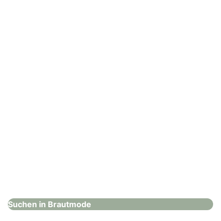
Hochzeitshaus Boos – Karlsruhe
Brautmode
: Dugena Uhren und Schmuck GmbH
Dugena Uhren und Schmuck GmbH
Brautmode
Suchen in Brautmode