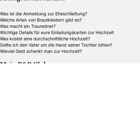
Was ist die Anmeldung zur Eheschließung?
Welche Arten von Brautkleidern gibt es?
Was macht ein Trauredner?
Wichtige Details für eure Einladungskarten zur Hochzeit
Was kostet eine durchschnittliche Hochzeit?
Sollte ich den Vater um die Hand seiner Tochter bitten?
Wieviel Geld schenkt man zur Hochzeit?
Mein B&B Club
B&B Club – Log in
B&B Club – Registrieren
B&B Club – Vorteile
B&B Club – Teilnahmebedingungen
Über Braut & Bräutigam
Braut & Bräutigam ist eine führende Plattform rund ums
Heiraten. Wir bieten heiratswilligen Paaren umfassende