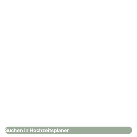
Saskias Herzensmomente
Hochzeitsplaner
: First Class Concept
First Class Concept
Hochzeitsplaner
Suchen in Hochzeitsplaner