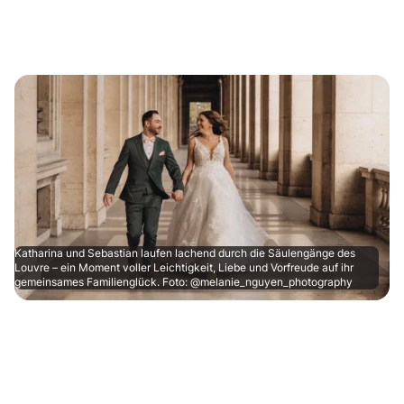
Katharina und Sebastian laufen lachend durch die Säulengänge des
Louvre – ein Moment voller Leichtigkeit, Liebe und Vorfreude auf ihr
gemeinsames Familienglück. Foto: @melanie_nguyen_photography