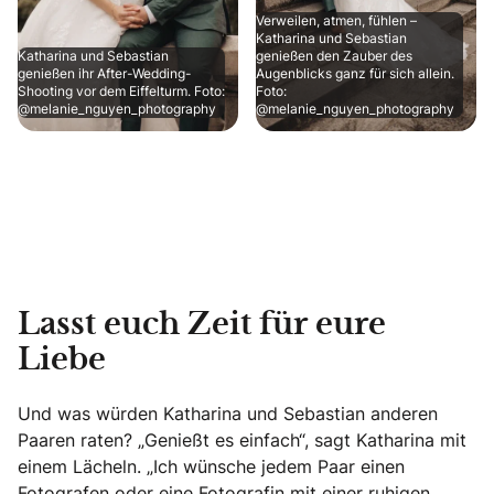
Verweilen, atmen, fühlen –
Katharina und Sebastian
Katharina und Sebastian
genießen den Zauber des
genießen ihr After-Wedding-
Augenblicks ganz für sich allein.
Shooting vor dem Eiffelturm. Foto:
Foto:
@melanie_nguyen_photography
@melanie_nguyen_photography
Lasst euch Zeit für eure
Liebe
Und was würden Katharina und Sebastian anderen
Paaren raten? „Genießt es einfach“, sagt Katharina mit
einem Lächeln. „Ich wünsche jedem Paar einen
Fotografen oder eine Fotografin mit einer ruhigen