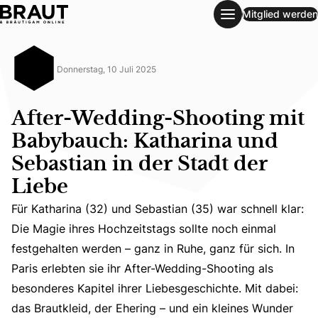
Mitglied werden
After-Wedding-Shooting mit Babybauch: Katharina und Seba
Donnerstag, 10 Juli 2025
After-Wedding-Shooting mit
Babybauch: Katharina und
Sebastian in der Stadt der
Liebe
Für Katharina (32) und Sebastian (35) war schnell klar:
Die Magie ihres Hochzeitstags sollte noch einmal
Für Katharina (32) und Sebastian (35) war schnell klar: D
festgehalten werden – ganz in Ruhe, ganz für sich. In
Paris erlebten sie ihr After-Wedding-Shooting als
besonderes Kapitel ihrer Liebesgeschichte. Mit dabei:
das Brautkleid, der Ehering – und ein kleines Wunder