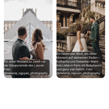
Ein liebevoller Blick, ein stiller
Moment auf steinernen Stufen –
Ein stiller Moment zu zweit vor
Katharina und Sebastian feiern
der Glaspyramide des Louvre.
ihre Liebe in Paris mit Babybauch
Foto:
und ganz viel Gefühl. Foto:
@melanie_nguyen_photography
@melanie_nguyen_photography