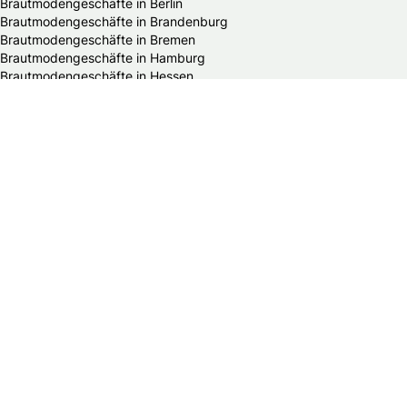
Brautmodengeschäfte in Berlin
Brautmodengeschäfte in Brandenburg
Brautmodengeschäfte in Bremen
Brautmodengeschäfte in Hamburg
Brautmodengeschäfte in Hessen
Brautmodengeschäfte in Mecklenburg-Vorpommern
Brautmodengeschäfte in Niedersachsen
Brautmodengeschäfte in Nordrhein-Westfalen
Brautmodengeschäfte in Rheinland-Pfalz
Brautmodengeschäfte in Saarland
Brautmodengeschäfte in Sachsen
Brautmodengeschäfte in Sachsen-Anhalt
Brautmodengeschäfte in Schleswig-Holstein
Brautmodengeschäfte in Thüringen
Alle HochzeitsfotografInnen in Deutschland
Die schönsten Hochzeitsfotos Deutschlands
HochzeitsfotografInnen in Baden-Württemberg
HochzeitsfotografInnen in Bayern
HochzeitsfotografInnen in Berlin
HochzeitsfotografInnen in Brandenburg