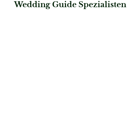
Wedding Guide Spezialisten
: Die-Hochzeits-Galerie
Die-Hochzeits-Galerie
Brautmode
: Hochzeitshaus Boos – Kaufering