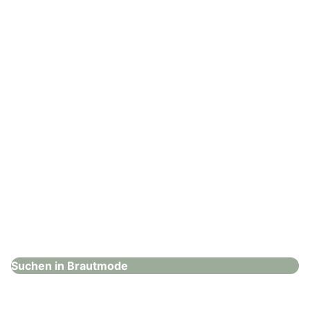
Brautmode
: Lisa Dörr Unique Bridal Concept
Lisa Dörr Unique Bridal Concept
Brautmode
Suchen in Brautmode