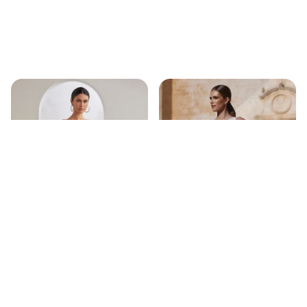
Hosenanzug: Rosa Clará Couture
Jumpsuit: Bianco Evento