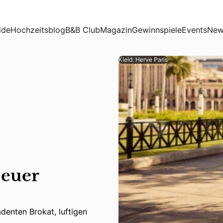
ide
Hochzeitsblog
B&B Club
Magazin
Gewinnspiele
Events
New
Kleid: Herve Paris
 euer
denten Brokat, luftigen Chiffon, stretchigen Satin und roma
denten Brokat, luftigen