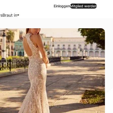
Einloggen
Mitglied werden
s
Braut in
ntische Spitze.