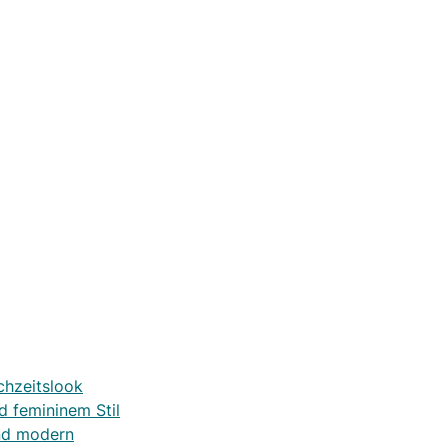
chzeitslook
d femininem Stil
und modern