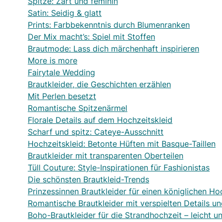
Spitze: Zart und feminin
Satin: Seidig & glatt
Prints: Farbbekenntnis durch Blumenranken
Der Mix macht’s: Spiel mit Stoffen
Brautmode: Lass dich märchenhaft inspirieren
More is more
Fairytale Wedding
Brautkleider, die Geschichten erzählen
Mit Perlen besetzt
Romantische Spitzenärmel
Florale Details auf dem Hochzeitskleid
Scharf und spitz: Cateye-Ausschnitt
Hochzeitskleid: Betonte Hüften mit Basque-Taillen
Brautkleider mit transparenten Oberteilen
Tüll Couture: Style-Inspirationen für Fashionistas
Die schönsten Brautkleid-Trends
Prinzessinnen Brautkleider für einen königlichen Ho
Romantische Brautkleider mit verspielten Details un
Boho-Brautkleider für die Strandhochzeit – leicht 