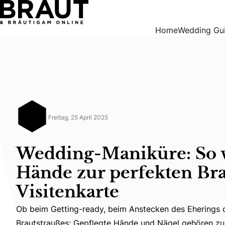
Wedding-Maniküre: So werden eure Hände zur perfekten Br
Home
Wedding Gu
Freitag, 25 April 2025
Wedding-Maniküre: So 
Hände zur perfekten Bra
Visitenkarte
Ob beim Getting-ready, beim Anstecken des Eherings o
Ob beim Getting-ready, beim Anstecken des Eherings 
Brautstraußes: Gepflegte Hände und Nägel gehören z