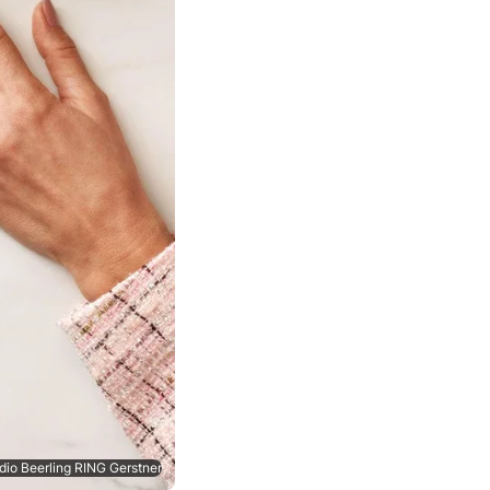
io Beerling RING Gerstner