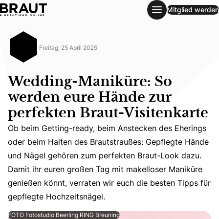
Mitglied werden
Wedding-Maniküre: So werden eure Hände zur perfekten Br
Freitag, 25 April 2025
Wedding-Maniküre: So
werden eure Hände zur
perfekten Braut-Visitenkarte
Ob beim Getting-ready, beim Anstecken des Eherings
oder beim Halten des Brautstraußes: Gepflegte Hände
Ob beim Getting-ready, beim Anstecken des Eherings ode
und Nägel gehören zum perfekten Braut-Look dazu.
Damit ihr euren großen Tag mit makelloser Maniküre
genießen könnt, verraten wir euch die besten Tipps für
gepflegte Hochzeitsnägel.
FOTO Fotostudio Beerling RING Breuning