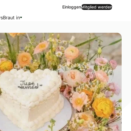
Einloggen
Mitglied werden
s
Braut in
aus vertrauten Traditionen und gewagten neuen Entwürfen si