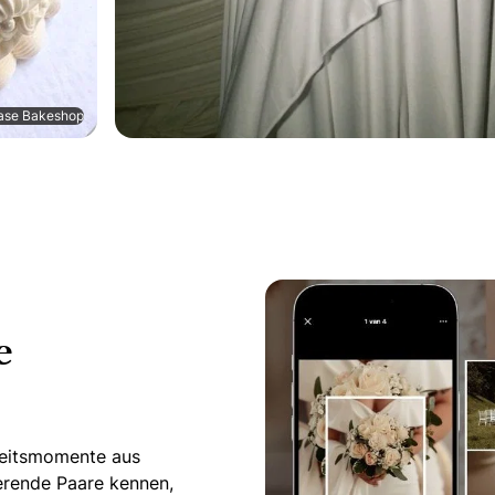
ease Bakeshop
e
zeitsmomente aus
ierende Paare kennen,