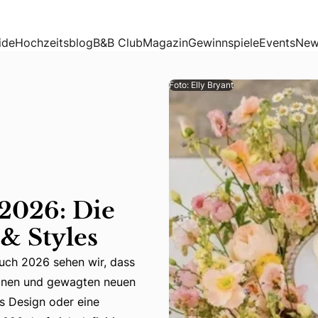
& Styles
ide
Hochzeitsblog
B&B Club
Magazin
Gewinnspiele
Events
New
Foto: Elly Bryant
2026: Die
& Styles
Auch 2026 sehen wir, dass
ionen und gewagten neuen
 Auch 2026 sehen wir, dass die Tortentrends eine Mischung 
es Design oder eine