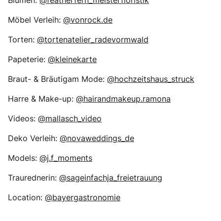
Blumen:
@featherfern_meisterfloristik
Möbel Verleih:
@vonrock.de
Torten:
@tortenatelier_radevormwald
Papeterie:
@kleinekarte
Braut- & Bräutigam Mode:
@hochzeitshaus_struck
Harre & Make-up:
@hairandmakeup.ramona
Videos:
@mallasch_video
Deko Verleih:
@novaweddings_de
Models:
@j.f_moments
Traurednerin:
@sageinfachja_freietrauung
Location:
@bayergastronomie