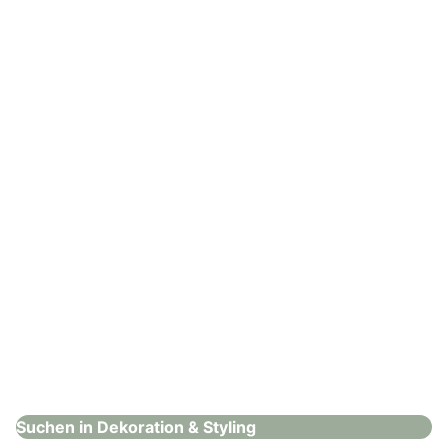
Welovedeco.de
Dekoration & Styling
: Festtischlein
Festtischlein
Dekoration & Styling
Suchen in Dekoration & Styling