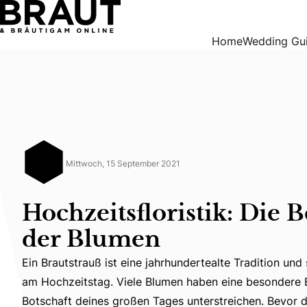
Hochzeitsfloristik: Die Bedeutung der Blumen
Home
Wedding Gu
Mittwoch, 15 September 2021
Hochzeitsfloristik: Die
der Blumen
Ein Brautstrauß ist eine jahrhundertealte Tradition und
am Hochzeitstag. Viele Blumen haben eine besondere
Ein Brautstrauß ist eine jahrhundertealte Tradition u
Botschaft deines großen Tages unterstreichen. Bevor 