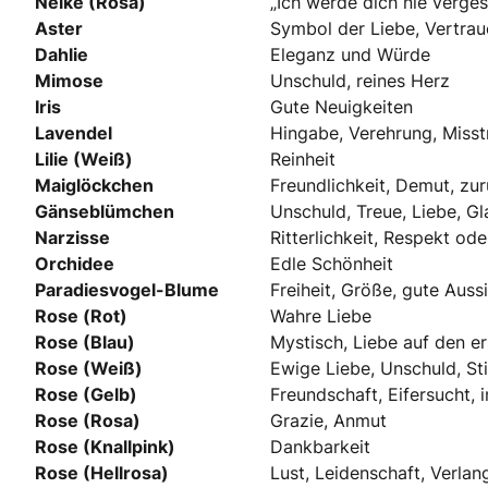
Nelke (Rosa)
„Ich werde dich nie verge
Aster
Symbol der Liebe, Vertrau
Dahlie
Eleganz und Würde
Mimose
Unschuld, reines Herz
Iris
Gute Neuigkeiten
Lavendel
Hingabe, Verehrung, Misst
Lilie (Weiß)
Reinheit
Maiglöckchen
Freundlichkeit, Demut, zu
Gänseblümchen
Unschuld, Treue, Liebe, Gl
Narzisse
Ritterlichkeit, Respekt od
Orchidee
Edle Schönheit
Paradiesvogel-Blume
Freiheit, Größe, gute Auss
Rose (Rot)
Wahre Liebe
Rose (Blau)
Mystisch, Liebe auf den er
Rose (Weiß)
Ewige Liebe, Unschuld, Sti
Rose (Gelb)
Freundschaft, Eifersucht, 
Rose (Rosa)
Grazie, Anmut
Rose (Knallpink)
Dankbarkeit
Rose (Hellrosa)
Lust, Leidenschaft, Verlan