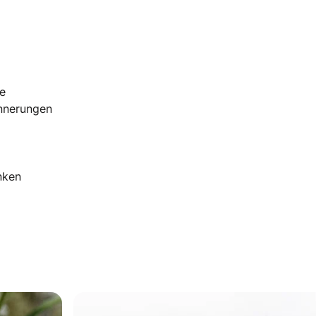
e
innerungen
nken