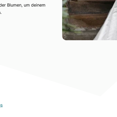
k der Blumen, um deinem
.
es