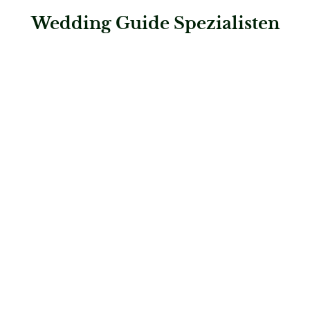
Wedding Guide Spezialisten
: PD-Huber
PD-Huber
Hochzeitsfotografie & Video
: sthomography