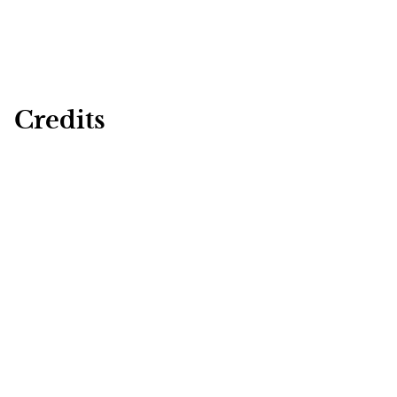
Credits
Konzept, Organisation & Fotografie
@yvonnemiss.de
Video
@as_weddingvideo
Hair & Make-up & Haarschmuck
@lenagrabowska.beauty.atelier
Brautmode
@marie_amour_brautboutique