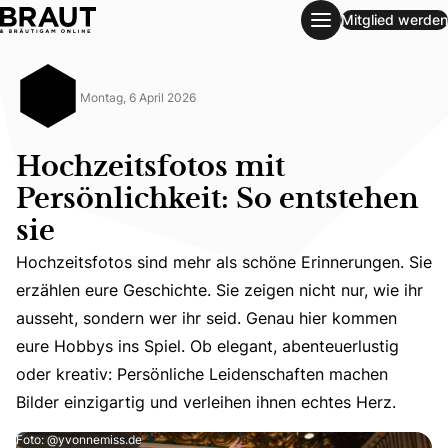
Mitglied werden
Hochzeitsfotos mit Persönlichkeit: So entstehen sie
Montag, 6 April 2026
Hochzeitsfotos mit
Persönlichkeit: So entstehen
sie
Hochzeitsfotos sind mehr als schöne Erinnerungen. Sie
erzählen eure Geschichte. Sie zeigen nicht nur, wie ihr
Hochzeitsfotos sind mehr als schöne Erinnerungen. Sie er
ausseht, sondern wer ihr seid. Genau hier kommen
eure Hobbys ins Spiel. Ob elegant, abenteuerlustig
oder kreativ: Persönliche Leidenschaften machen
Bilder einzigartig und verleihen ihnen echtes Herz.
Foto: @yvonnemiss.de