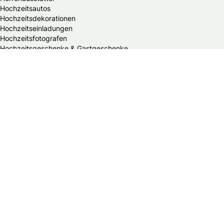
Hochzeitsautos
Hochzeitsdekorationen
Hochzeitseinladungen
Hochzeitsfotografen
Hochzeitsgeschenke & Gastgeschenke
Hochzeitsmessen
Hochzeitsplaner
Hochzeitstortenanbieter
Juweliere & Goldschmiede
Kindermodegeschäfte
Reisebüros
Standesämter
Trauredner
© 2026 Braut & Bräutigam Online.