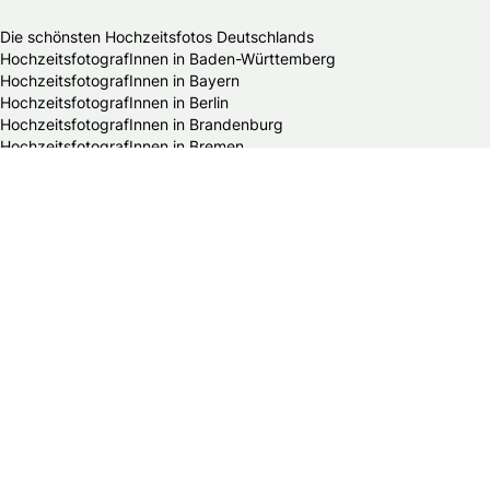
Die schönsten Hochzeitsfotos Deutschlands
HochzeitsfotografInnen in Baden-Württemberg
HochzeitsfotografInnen in Bayern
HochzeitsfotografInnen in Berlin
HochzeitsfotografInnen in Brandenburg
HochzeitsfotografInnen in Bremen
HochzeitsfotografInnen in Hamburg
HochzeitsfotografInnen in Hessen
HochzeitsfotografInnen in Mecklenburg-Vorpommern
HochzeitsfotografInnen in Niedersachsen
HochzeitsfotografInnen in Nordrhein-Westfalen
HochzeitsfotografInnen in Rheinland-Pfalz
HochzeitsfotografInnen in Saarland
HochzeitsfotografInnen in Sachsen
HochzeitsfotografInnen in Sachsen-Anhalt
HochzeitsfotografInnen in Schleswig-Holstein
HochzeitsfotografInnen in Thüringen
Alle Hochzeitsdienstleister in Deutschland
Bands & DJs