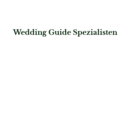
Wedding Guide Spezialisten
: Hawel & Hearts Weddings
Hawel & Hearts Weddings
Hochzeitsplaner