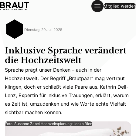
Mitglied werden
Inklusive Sprache verändert die Hochzeitswelt
Dienstag, 29 Juli 2025
Inklusive Sprache verändert
die Hochzeitswelt
Sprache prägt unser Denken – auch in der
Hochzeitswelt. Der Begriff „Brautpaar“ mag vertraut
Sprache prägt unser Denken – auch in der Hochzeitswelt. 
klingen, doch er schließt viele Paare aus. Kathrin Dell-
Lenz, Expertin für inklusive Trauungen, erklärt, warum
es Zeit ist, umzudenken und wie Worte echte Vielfalt
sichtbar machen können.
Foto: Susanne Zabel Hochzeitsplanung: Ilonka Rien