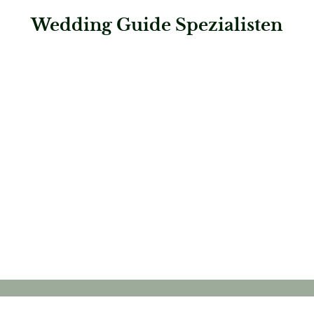
Wedding Guide Spezialisten
: First Class Concept
First Class Concept
Hochzeitslocations