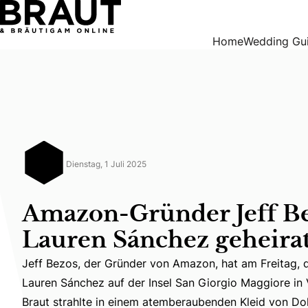
Amazon-Gründer Jeff Bezos hat Lauren Sánchez geheirate
Home
Wedding Gu
Dienstag, 1 Juli 2025
Amazon-Gründer Jeff Be
Lauren Sánchez geheirat
Jeff Bezos, der Gründer von Amazon, hat am Freitag, de
Lauren Sánchez auf der Insel San Giorgio Maggiore in 
Jeff Bezos, der Gründer von Amazon, hat am Freitag, d
Braut strahlte in einem atemberaubenden Kleid von D