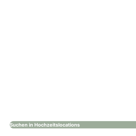
: Steigenberger Inselhotel
Steigenberger Inselhotel
Hochzeitslocations
Suchen in Hochzeitslocations