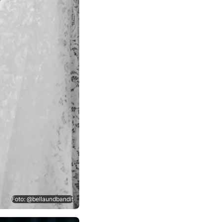
Foto: @bellaundbandit