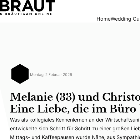
Melanie (33) und Christoph (39): Eine Liebe, die im Büro b
Home
Wedding Gu
Montag, 2 Februar 2026
Melanie (33) und Christo
Eine Liebe, die im Büro
Was als kollegiales Kennenlernen an der Wirtschaftsun
entwickelte sich Schritt für Schritt zu einer großen L
Was als kollegiales Kennenlernen an der Wirtschaftsun
Mittags- und Kaffeepausen wurde Nähe, aus Sympathie