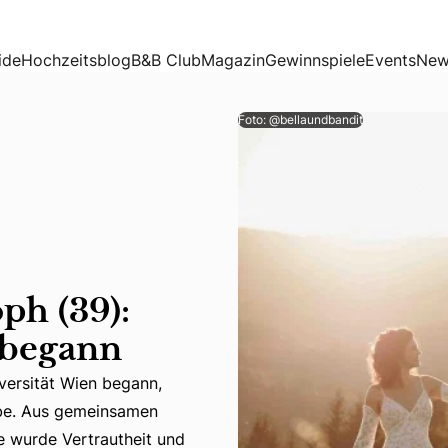
egann
ide
Hochzeitsblog
B&B Club
Magazin
Gewinnspiele
Events
New
Foto: @bellaundbandit
ph (39):
 begann
iversität Wien begann,
iebe. Aus gemeinsamen
iversität Wien begann, entwickelte sich Schritt für Schrit
 wurde Vertrautheit und