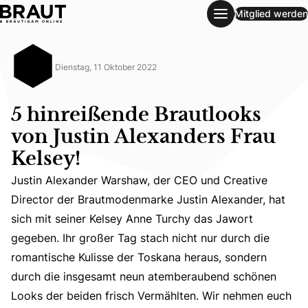
Mitglied werden
5 hinreißende Brautlooks von Justin Alexanders Frau Kelsey
Dienstag, 11 Oktober 2022
5 hinreißende Brautlooks
von Justin Alexanders Frau
Kelsey!
Justin Alexander Warshaw, der CEO und Creative
Director der Brautmodenmarke Justin Alexander, hat
sich mit seiner Kelsey Anne Turchy das Jawort
Justin Alexander Warshaw, der CEO und Creative Directo
gegeben. Ihr großer Tag stach nicht nur durch die
romantische Kulisse der Toskana heraus, sondern
durch die insgesamt neun atemberaubend schönen
Looks der beiden frisch Vermählten. Wir nehmen euch