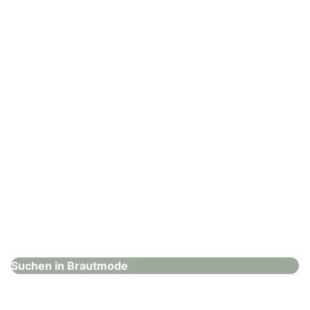
Brautmode
: Dugena Uhren und Schmuck GmbH
Dugena Uhren und Schmuck GmbH
Brautmode
Suchen in Brautmode