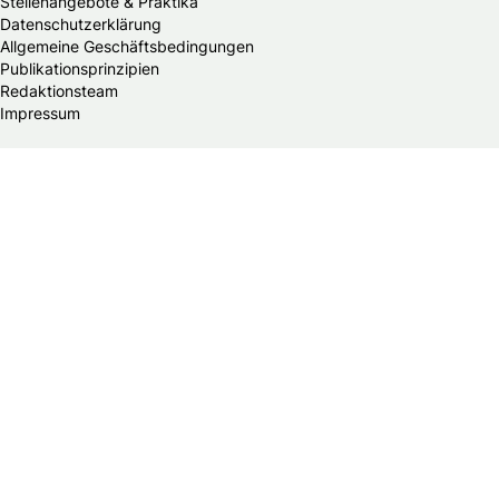
Stellenangebote & Praktika
Datenschutzerklärung
Allgemeine Geschäftsbedingungen
Publikationsprinzipien
Redaktionsteam
Impressum
Alle Brautmodengeschäfte in Deutschland
Brautmodengeschäfte in Baden-Württemberg
Brautmodengeschäfte in Bayern
Brautmodengeschäfte in Berlin
Brautmodengeschäfte in Brandenburg
Brautmodengeschäfte in Bremen
Brautmodengeschäfte in Hamburg
Brautmodengeschäfte in Hessen
Brautmodengeschäfte in Mecklenburg-Vorpommern
Brautmodengeschäfte in Niedersachsen
Brautmodengeschäfte in Nordrhein-Westfalen
Brautmodengeschäfte in Rheinland-Pfalz
Brautmodengeschäfte in Saarland
Brautmodengeschäfte in Sachsen