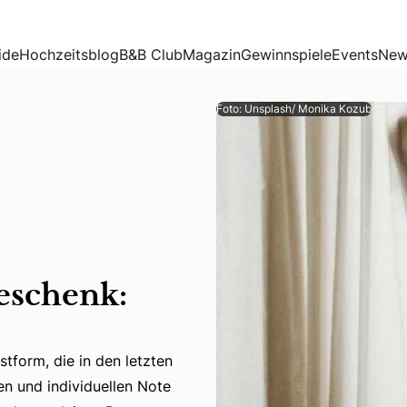
ide
Hochzeitsblog
B&B Club
Magazin
Gewinnspiele
Events
New
Foto: Unsplash/ Monika Kozub
eschenk:
stform, die in den letzten
stform, die in den letzten Jahren immer beliebter geworden
en und individuellen Note