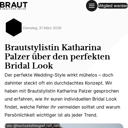
Mitglied werden
Brautstylistin Katharina Palzer über den perfekten Bridal L
Dienstag, 31 März 2026
Brautstylistin Katharina
Palzer über den perfekten
Bridal Look
Der perfekte Wedding-Style wirkt mühelos – doch
dahinter steckt oft ein durchdachtes Konzept. Wir
Der perfekte Wedding-Style wirkt mühelos – doch dahinter 
haben mit Brautstylistin Katharina Palzer gesprochen
und erfahren, wie ihr euren individuellen Bridal Look
findet, welche Fehler ihr vermeiden solltet und warum
Persönlichkeit wichtiger ist als jeder Trend.
Foto: @hochzeitsfotograf_ralf_riehl