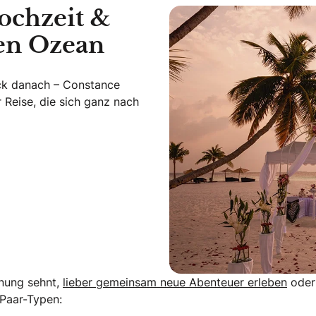
Hochzeit &
en Ozean
ck danach – Constance
 Reise, die sich ganz nach
t & Honeymoon im Indischen Ozean
nung sehnt,
lieber gemeinsam neue Abenteuer erleben
oder 
 Paar-Typen: