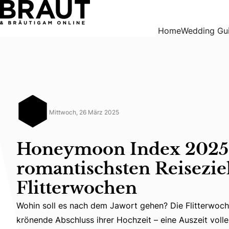
Honeymoon Index 2025: Die romantischsten Reiseziele für 
Home
Wedding Gu
Mittwoch, 26 März 2025
Honeymoon Index 2025:
romantischsten Reiseziel
Flitterwochen
Wohin soll es nach dem Jawort gehen? Die Flitterwoche
Wohin soll es nach dem Jawort gehen? Die Flitterwochen
krönende Abschluss ihrer Hochzeit – eine Auszeit voll