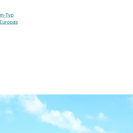
en-Typ
 Europas