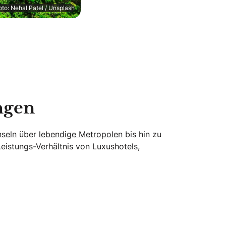
oto: Nehal Patel / Unsplash
ngen
nseln
über
lebendige Metropolen
bis hin zu
eistungs-Verhältnis von Luxushotels,