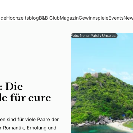
eure Flitterwochen
ide
Hochzeitsblog
B&B Club
Magazin
Gewinnspiele
Events
New
Foto: Nehal Patel / Unsplash
 Die
e für eure
n sind für viele Paare der
 sind für viele Paare der krönende Abschluss ihrer Hochzei
er Romantik, Erholung und