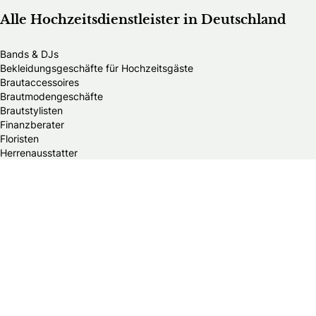
Alle Hochzeitsdienstleister in Deutschland
Bands & DJs
Bekleidungsgeschäfte für Hochzeitsgäste
Brautaccessoires
Brautmodengeschäfte
Brautstylisten
Finanzberater
Floristen
Herrenausstatter
Hochzeitsautos
Hochzeitsdekorationen
Hochzeitseinladungen
Hochzeitsfotografen
Hochzeitsgeschenke & Gastgeschenke
Hochzeitsmessen
Hochzeitsplaner
Hochzeitstortenanbieter
Juweliere & Goldschmiede
Kindermodegeschäfte
Reisebüros