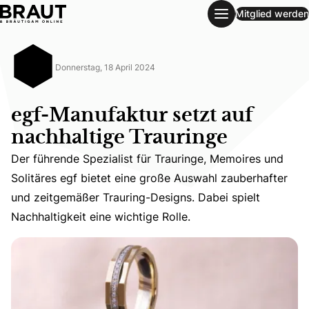
Mitglied werden
egf-Manufaktur setzt auf nachhaltige Trauringe
Donnerstag, 18 April 2024
egf-Manufaktur setzt auf
nachhaltige Trauringe
Der führende Spezialist für Trauringe, Memoires und
Der führende Spezialist für Trauringe, Memoires und Soli
Solitäres egf bietet eine große Auswahl zauberhafter
und zeitgemäßer Trauring-Designs. Dabei spielt
Nachhaltigkeit eine wichtige Rolle.