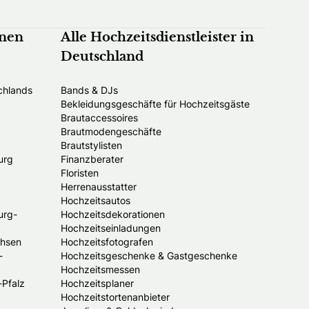
nnen
Alle Hochzeitsdienstleister in
Deutschland
chlands
Bands & DJs
Bekleidungsgeschäfte für Hochzeitsgäste
Brautaccessoires
Brautmodengeschäfte
Brautstylisten
urg
Finanzberater
Floristen
Herrenausstatter
Hochzeitsautos
urg-
Hochzeitsdekorationen
Hochzeitseinladungen
chsen
Hochzeitsfotografen
-
Hochzeitsgeschenke & Gastgeschenke
Hochzeitsmessen
-Pfalz
Hochzeitsplaner
Hochzeitstortenanbieter