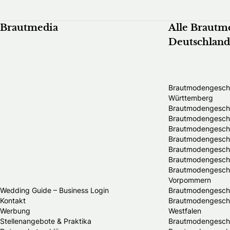
Brautmedia
Alle Brautm
Deutschland
Brautmodengeschä
Württemberg
Brautmodengeschä
Brautmodengeschäf
Brautmodengeschä
Brautmodengeschä
Brautmodengesch
Brautmodengeschä
Brautmodengeschä
Vorpommern
Wedding Guide – Business Login
Brautmodengeschä
Kontakt
Brautmodengeschä
Werbung
Westfalen
Stellenangebote & Praktika
Brautmodengeschäf