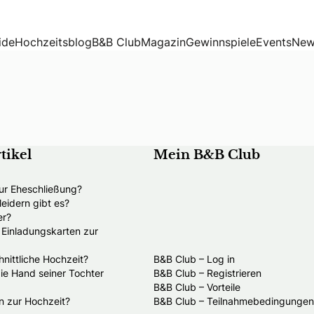
ide
Hochzeitsblog
B&B Club
Magazin
Gewinnspiele
Events
New
tikel
Mein B&B Club
ur Eheschließung?
eidern gibt es?
er?
e Einladungskarten zur
nittliche Hochzeit?
B&B Club – Log in
die Hand seiner Tochter
B&B Club – Registrieren
B&B Club – Vorteile
n zur Hochzeit?
B&B Club – Teilnahmebedingungen