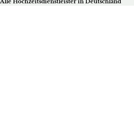
Alle Hochzeitsdienstleister in Deutschland
Bands & DJs
Bekleidungsgeschäfte für Hochzeitsgäste
Brautaccessoires
Brautmodengeschäfte
Brautstylisten
Finanzberater
Floristen
Herrenausstatter
Hochzeitsautos
Hochzeitsdekorationen
Hochzeitseinladungen
Hochzeitsfotografen
Hochzeitsgeschenke & Gastgeschenke
Hochzeitsmessen
Hochzeitsplaner
Hochzeitstortenanbieter
Juweliere & Goldschmiede
Kindermodegeschäfte
Reisebüros
Standesämter