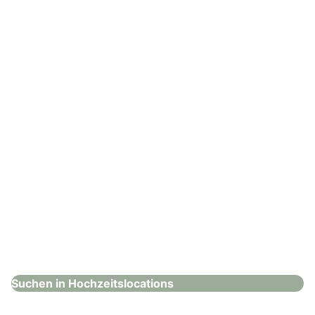
Steigenberger Hotel Der Sonnenhof
Hochzeitslocations
: Steigenberger Hotel de Saxe
Steigenberger Hotel de Saxe
Hochzeitslocations
Suchen in Hochzeitslocations