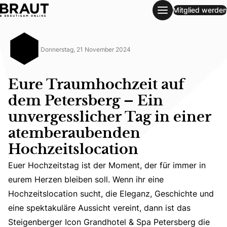
Mitglied werden
Eure Traumhochzeit auf dem Petersberg – Ein unvergesslic
Donnerstag, 21 November 2024
Eure Traumhochzeit auf
dem Petersberg – Ein
unvergesslicher Tag in einer
atemberaubenden
Hochzeitslocation
Euer Hochzeitstag ist der Moment, der für immer in
eurem Herzen bleiben soll. Wenn ihr eine
Hochzeitslocation sucht, die Eleganz, Geschichte und
Euer Hochzeitstag ist der Moment, der für immer in eure
eine spektakuläre Aussicht vereint, dann ist das
Steigenberger Icon Grandhotel & Spa Petersberg die