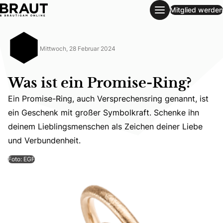
Mitglied werden
Was ist ein Promise-Ring?
Mittwoch, 28 Februar 2024
Was ist ein Promise-Ring?
Ein Promise-Ring, auch Versprechensring genannt, ist
ein Geschenk mit großer Symbolkraft. Schenke ihn
Ein Promise-Ring, auch Versprechensring genannt, ist e
deinem Lieblingsmenschen als Zeichen deiner Liebe
und Verbundenheit.
Foto: EGF