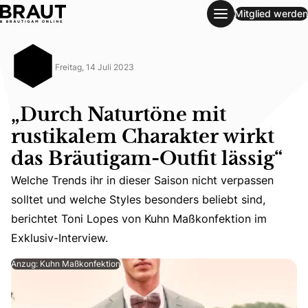
Mitglied werden
„Durch Naturtöne mit rustikalem Charakter wirkt das Bräuti
Freitag, 14 Juli 2023
„Durch Naturtöne mit
rustikalem Charakter wirkt
das Bräutigam-Outfit lässig“
Welche Trends ihr in dieser Saison nicht verpassen
Welche Trends ihr in dieser Saison nicht verpassen sollt
solltet und welche Styles besonders beliebt sind,
berichtet Toni Lopes von Kuhn Maßkonfektion im
Exklusiv-Interview.
Anzug: Kuhn Maßkonfektion