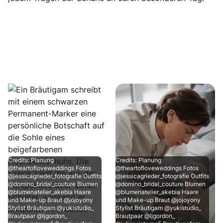
Credits: Planung
Credits: Planung
@theartofloveweddings Fotos
@theartofloveweddings Fotos
@jessicagrieder_fotografie Outfits
@jessicagrieder_fotografie Outfits
@domino_bridal_couture Blumen
@domino_bridal_couture Blumen
@blumenatelier_akebia Haare
@blumenatelier_akebia Haare
und Make-up Braut @jojoyony
und Make-up Braut @jojoyony
Stylist Bräutigam @yukistudio_
Stylist Bräutigam @yukistudio_
Brautpaar @ljgordon_
Brautpaar @ljgordon_