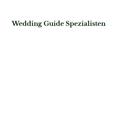
Wedding Guide Spezialisten
: Celebrations e.K.
Celebrations e.K.
Dekoration & Styling