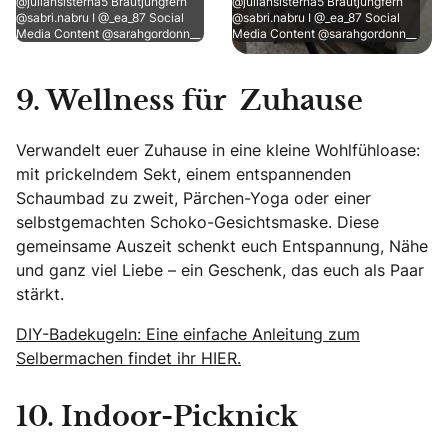
@juliansisterna5 Brautjungfern
@juliansisterna5 Brautjungfern
@sabri.nabru I @_ea_87 Social
@sabri.nabru I @_ea_87 Social
Media Content @sarahgordonn__
Media Content @sarahgordonn__
9. Wellness für Zuhause
Verwandelt euer Zuhause in eine kleine Wohlfühloase:
mit prickelndem Sekt, einem entspannenden
Schaumbad zu zweit, Pärchen-Yoga oder einer
selbstgemachten Schoko-Gesichtsmaske. Diese
gemeinsame Auszeit schenkt euch Entspannung, Nähe
und ganz viel Liebe – ein Geschenk, das euch als Paar
stärkt.
DIY-Badekugeln: Eine einfache Anleitung zum
Selbermachen findet ihr HIER.
10. Indoor-Picknick