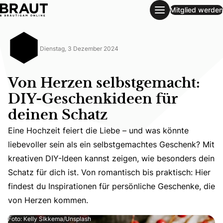
Mitglied werden
Von Herzen selbstgemacht: DIY-Geschenkideen für deinen
Dienstag, 3 Dezember 2024
Von Herzen selbstgemacht:
DIY-Geschenkideen für
deinen Schatz
Eine Hochzeit feiert die Liebe – und was könnte
liebevoller sein als ein selbstgemachtes Geschenk? Mit
Eine Hochzeit feiert die Liebe – und was könnte liebevol
kreativen DIY-Ideen kannst zeigen, wie besonders dein
Schatz für dich ist. Von romantisch bis praktisch: Hier
findest du Inspirationen für persönliche Geschenke, die
von Herzen kommen.
Foto: Kelly SIkkema/Unsplash