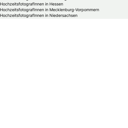
HochzeitsfotografInnen in Hessen
HochzeitsfotografInnen in Mecklenburg-Vorpommern
HochzeitsfotografInnen in Niedersachsen
HochzeitsfotografInnen in Nordrhein-Westfalen
HochzeitsfotografInnen in Rheinland-Pfalz
HochzeitsfotografInnen in Saarland
HochzeitsfotografInnen in Sachsen
HochzeitsfotografInnen in Sachsen-Anhalt
HochzeitsfotografInnen in Schleswig-Holstein
HochzeitsfotografInnen in Thüringen
Alle Hochzeitsdienstleister in Deutschland
Bands & DJs
Bekleidungsgeschäfte für Hochzeitsgäste
Brautaccessoires
Brautmodengeschäfte
Brautstylisten
Finanzberater
Floristen
Herrenausstatter
Hochzeitsautos