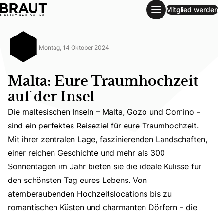
Mitglied werden
Malta: Eure Traumhochzeit auf der Insel
Montag, 14 Oktober 2024
Malta: Eure Traumhochzeit
auf der Insel
Die maltesischen Inseln – Malta, Gozo und Comino –
sind ein perfektes Reiseziel für eure Traumhochzeit.
Mit ihrer zentralen Lage, faszinierenden Landschaften,
einer reichen Geschichte und mehr als 300
Die maltesischen Inseln – Malta, Gozo und Comino – sind 
Sonnentagen im Jahr bieten sie die ideale Kulisse für
den schönsten Tag eures Lebens. Von
atemberaubenden Hochzeitslocations bis zu
romantischen Küsten und charmanten Dörfern – die