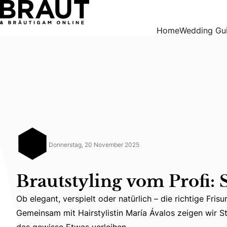
Brautstyling vom Profi: Sechs Looks
Home
Wedding Gu
Donnerstag, 20 November 2025
Brautstyling vom Profi:
Ob elegant, verspielt oder natürlich – die richtige Fris
Ob elegant, verspielt oder natürlich – die richtige Fri
Gemeinsam mit Hairstylistin María Ávalos zeigen wir Sty
das gewisse Etwas verleihen.