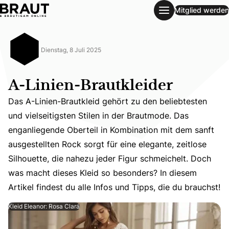
Mitglied werden
A-Linien-Brautkleider
Dienstag, 8 Juli 2025
A-Linien-Brautkleider
Das A-Linien-Brautkleid gehört zu den beliebtesten
und vielseitigsten Stilen in der Brautmode. Das
enganliegende Oberteil in Kombination mit dem sanft
Das A-Linien-Brautkleid gehört zu den beliebtesten und v
ausgestellten Rock sorgt für eine elegante, zeitlose
Silhouette, die nahezu jeder Figur schmeichelt. Doch
was macht dieses Kleid so besonders? In diesem
Artikel findest du alle Infos und Tipps, die du brauchst!
Kleid Eleanor: Rosa Clará