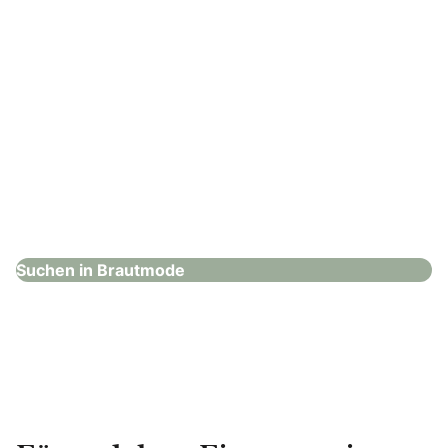
Hochzeitshaus Boos – Kaufering
Brautmode
Suchen in Brautmode