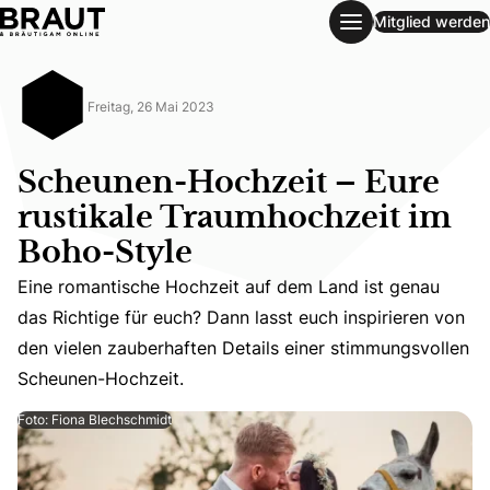
Mitglied werden
Scheunen-Hochzeit – Eure rustikale Traumhochzeit im Boh
Freitag, 26 Mai 2023
Scheunen-Hochzeit – Eure
rustikale Traumhochzeit im
Boho-Style
Eine romantische Hochzeit auf dem Land ist genau
Eine romantische Hochzeit auf dem Land ist genau das Ri
das Richtige für euch? Dann lasst euch inspirieren von
den vielen zauberhaften Details einer stimmungsvollen
Scheunen-Hochzeit.
Foto: Fiona Blechschmidt