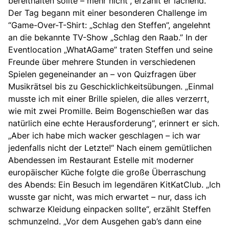
bereithalten sollte – mehr nicht“, erzählt er lachend.
Der Tag begann mit einer besonderen Challenge im
“Game-Over-T-Shirt: „Schlag den Steffen”, angelehnt
an die bekannte TV-Show „Schlag den Raab.” In der
Eventlocation „WhatAGame” traten Steffen und seine
Freunde über mehrere Stunden in verschiedenen
Spielen gegeneinander an – von Quizfragen über
Musikrätsel bis zu Geschicklichkeitsübungen. „Einmal
musste ich mit einer Brille spielen, die alles verzerrt,
wie mit zwei Promille. Beim Bogenschießen war das
natürlich eine echte Herausforderung“, erinnert er sich.
„Aber ich habe mich wacker geschlagen – ich war
jedenfalls nicht der Letzte!“ Nach einem gemütlichen
Abendessen im Restaurant Estelle mit moderner
europäischer Küche folgte die große Überraschung
des Abends: Ein Besuch im legendären KitKatClub. „Ich
wusste gar nicht, was mich erwartet – nur, dass ich
schwarze Kleidung einpacken sollte“, erzählt Steffen
schmunzelnd. „Vor dem Ausgehen gab’s dann eine