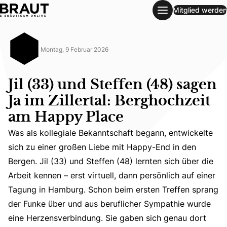
Mitglied werden
Jil (33) und Steffen (48) sagen Ja im Zillertal: Berghochz
Montag, 9 Februar 2026
Jil (33) und Steffen (48) sagen
Ja im Zillertal: Berghochzeit
am Happy Place
Was als kollegiale Bekanntschaft begann, entwickelte
sich zu einer großen Liebe mit Happy-End in den
Bergen. Jil (33) und Steffen (48) lernten sich über die
Arbeit kennen – erst virtuell, dann persönlich auf einer
Was als kollegiale Bekanntschaft begann, entwickelte sic
Tagung in Hamburg. Schon beim ersten Treffen sprang
der Funke über und aus beruflicher Sympathie wurde
eine Herzensverbindung. Sie gaben sich genau dort