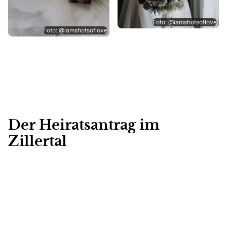
Foto: @iamshotsoflove
Foto: @iamshotsoflove
Der Heiratsantrag im
Zillertal