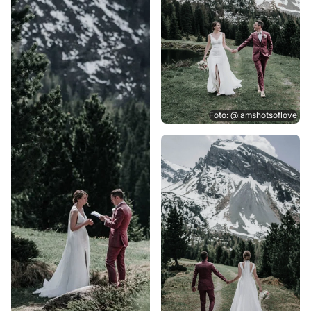
Foto: @iamshotsoflove