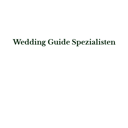
Wedding Guide Spezialisten
: HerzWerk Patisserie
HerzWerk Patisserie