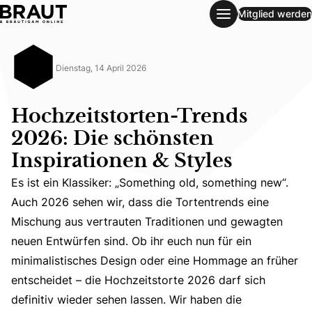
Mitglied werden
Hochzeitstorten-Trends 2026: Die schönsten Inspirationen 
Dienstag, 14 April 2026
Hochzeitstorten-Trends
2026: Die schönsten
Inspirationen & Styles
Es ist ein Klassiker: „Something old, something new“.
Auch 2026 sehen wir, dass die Tortentrends eine
Mischung aus vertrauten Traditionen und gewagten
Es ist ein Klassiker: „Something old, something new“. A
neuen Entwürfen sind. Ob ihr euch nun für ein
minimalistisches Design oder eine Hommage an früher
entscheidet – die Hochzeitstorte 2026 darf sich
definitiv wieder sehen lassen. Wir haben die