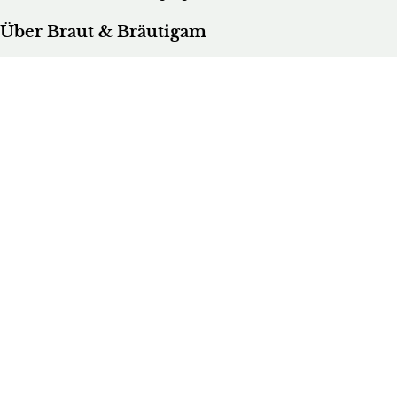
Über Braut & Bräutigam
Braut & Bräutigam ist eine führende Plattform rund ums
Heiraten. Wir bieten heiratswilligen Paaren umfassende
Informationen, inspirierende Ideen und praktische
Ratschläge für die Hochzeitsplanung.
Brautmedia
Wedding Guide – Business Login
Kontakt
Werbung
Stellenangebote & Praktika
Datenschutzerklärung
Allgemeine Geschäftsbedingungen