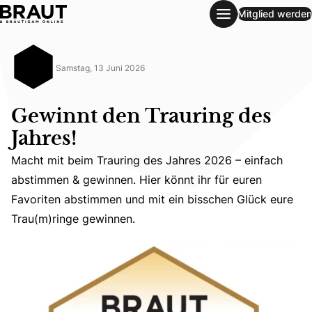
Mitglied werden
Gewinnt den Trauring des Jahres!
Samstag, 13 Juni 2026
Gewinnt den Trauring des
Jahres!
Macht mit beim Trauring des Jahres 2026 – einfach
Macht mit beim Trauring des Jahres 2026 – einfach abst
abstimmen & gewinnen. Hier könnt ihr für euren
Favoriten abstimmen und mit ein bisschen Glück eure
Trau(m)ringe gewinnen.