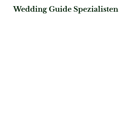
Wedding Guide Spezialisten
: Perlen Müller
Perlen Müller
Juweliere & Trauring-Profis
: Juwelier Parlar e.K.