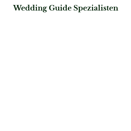
Wedding Guide Spezialisten
: Steigenberger Graf Zeppelin
Steigenberger Graf Zeppelin
Hochzeitslocations
: Steigenberger Hotel Der Sonnenhof