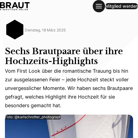
Mitglied werden
Sechs Brautpaare über ihre Hochzeits-Highlights
Dienstag, 18 März 2025
Sechs Brautpaare über ihre
Hochzeits-Highlights
Vom First Look über die romantische Trauung bis hin
zur ausgelassenen Feier – jede Hochzeit steckt voller
Vom First Look über die romantische Trauung bis hin zur
unvergesslicher Momente. Wir haben sechs Brautpaare
gefragt, welches Highlight ihre Hochzeit für sie
besonders gemacht hat.
Foto: @karlschrotter_photograph