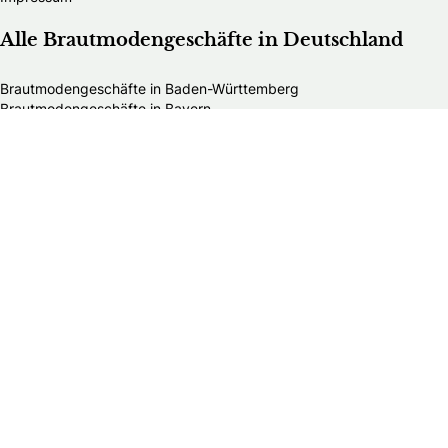
Alle Brautmodengeschäfte in Deutschland
Brautmodengeschäfte in Baden-Württemberg
Brautmodengeschäfte in Bayern
Brautmodengeschäfte in Berlin
Brautmodengeschäfte in Brandenburg
Brautmodengeschäfte in Bremen
Brautmodengeschäfte in Hamburg
Brautmodengeschäfte in Hessen
Brautmodengeschäfte in Mecklenburg-Vorpommern
Brautmodengeschäfte in Niedersachsen
Brautmodengeschäfte in Nordrhein-Westfalen
Brautmodengeschäfte in Rheinland-Pfalz
Brautmodengeschäfte in Saarland
Brautmodengeschäfte in Sachsen
Brautmodengeschäfte in Sachsen-Anhalt
Brautmodengeschäfte in Schleswig-Holstein
Brautmodengeschäfte in Thüringen
Alle HochzeitsfotografInnen in Deutschland