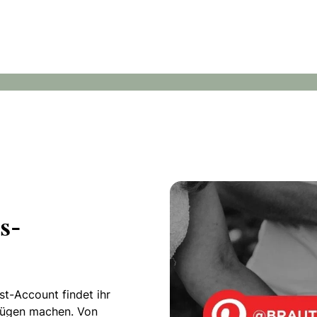
Modehaus Wenzel-Davepon
Blumenkinder
s-
t-Account findet ihr
nügen machen. Von