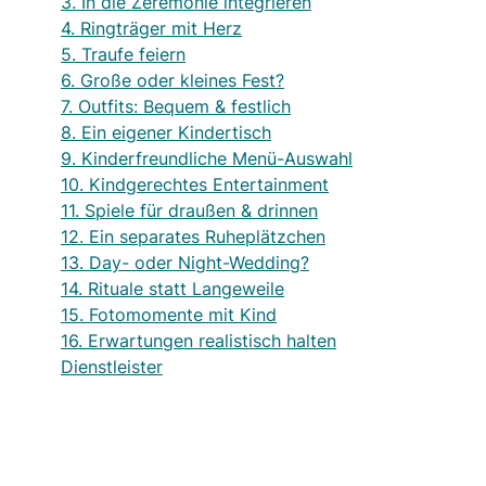
3. In die Zeremonie integrieren
4. Ringträger mit Herz
5. Traufe feiern
6. Große oder kleines Fest?
7. Outfits: Bequem & festlich
8. Ein eigener Kindertisch
9. Kinderfreundliche Menü-Auswahl
10. Kindgerechtes Entertainment
11. Spiele für draußen & drinnen
12. Ein separates Ruheplätzchen
13. Day- oder Night-Wedding?
14. Rituale statt Langeweile
15. Fotomomente mit Kind
16. Erwartungen realistisch halten
Dienstleister