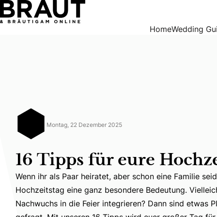
16 Tipps für eure Hochzeit mit Kind
Home
Wedding Gu
Montag, 22 Dezember 2025
16 Tipps für eure Hochz
Wenn ihr als Paar heiratet, aber schon eine Familie se
Hochzeitstag eine ganz besondere Bedeutung. Vielleic
Wenn ihr als Paar heiratet, aber schon eine Familie se
Nachwuchs in die Feier integrieren? Dann sind etwas P
gefragt. Mit unseren 16 Tipps wird euer großer Tag für