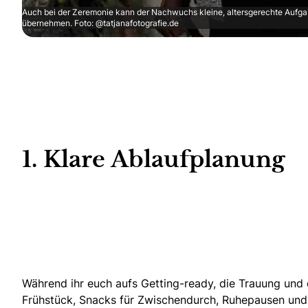
Auch bei der Zeremonie kann der Nachwuchs kleine, altersgerechte Aufg
übernehmen. Foto: @tatjanafotografie.de
1. Klare Ablaufplanung
Während ihr euch aufs Getting-ready
, die Trauung und
Frühstück
, Snacks für Zwischendurch, Ruhepausen und e