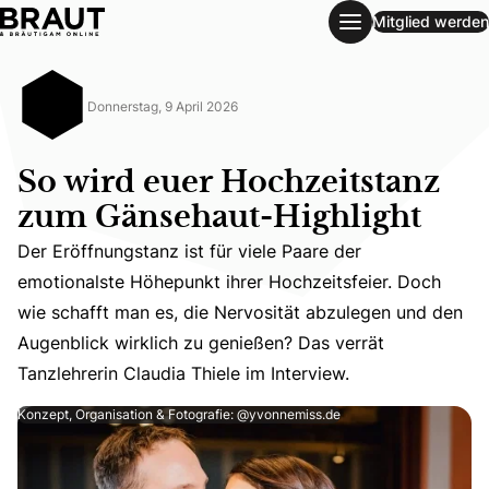
Mitglied werden
So wird euer Hochzeitstanz zum Gänsehaut-Highlight
Donnerstag, 9 April 2026
So wird euer Hochzeitstanz
zum Gänsehaut-Highlight
Der Eröffnungstanz ist für viele Paare der
emotionalste Höhepunkt ihrer Hochzeitsfeier. Doch
Der Eröffnungstanz ist für viele Paare der emotionalste 
wie schafft man es, die Nervosität abzulegen und den
Augenblick wirklich zu genießen? Das verrät
Tanzlehrerin Claudia Thiele im Interview.
Konzept, Organisation & Fotografie: @yvonnemiss.de